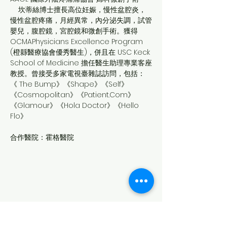
    坎蒂絲博士擅長高位妊娠，慢性盆腔炎，
慢性盆腔疼痛，月經異常，內分泌失調，試管
嬰兒，腹腔鏡，宮腔鏡和微創手術。獲得 
OCMAPhysicians Excellence Program 
(橙縣醫療協會優秀醫生)，併且在 USC Keck 
School of Medicine 擔任醫生助理專業客座
教授。曾接受多家電視臺雜誌訪問，包括：
《 The Bump》《Shape》《Self》
《Cosmopolitan》《Patient.Com》
《Glamour》《Hola Doctor》《Hello 
Flo》
合作醫院：霍格醫院
714-343-6878