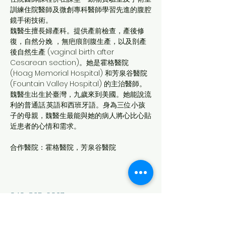
訓練住院醫師及微創專科醫師學習先進的腹腔
鏡手術技術。
魏醫生擅長婦產科。提供產前檢查，產後修
復，自然分娩 ，無疤痕剖腹生產，以及剖產
後自然生產 (vaginal birth after 
Cesarean section)。她是霍格醫院 
(Hoag Memorial Hospital) 和芳泉谷醫院 
(Fountain Valley Hospital) 的主治醫師。
魏醫生出生於臺灣，九歲來到美國。她能說流
利的普通話,英語和西班牙語。身為三位小孩
子的母親，魏醫生最能與她的病人將心比心貼
近患者的心情和需求。
合作醫院：霍格醫院，芳泉谷醫院
949-825-6907