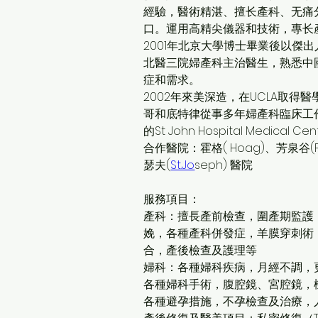
經驗，醫術精湛、擅⻓產科、⽆痛
口。運⽤⾼精尖儀器和技術，專⻓
2001年北京⼤學博⼠畢業後以傑
北醫三院婦產科主治醫⽣，熟悉中
症和需求。
2002年來美深造，在UCLA取得
哥和底特律從事多年婦產科臨床⼯
的St John Hospital Medical Cen
合作醫院：霍格( Hoag)、芳泉谷(Fou
瑟夫(
St.Jo
seph) 醫院
服務項目：
產科：擅長產前檢查，圍產期監護
娩，各種產科併發症，羊膜穿刺術
合，產後檢查及護理等
婦科：各種婦科疾病，月經不調，
各種婦科手術，腹腔鏡、宮腔鏡，
各種避孕措施，不孕檢查及治療，