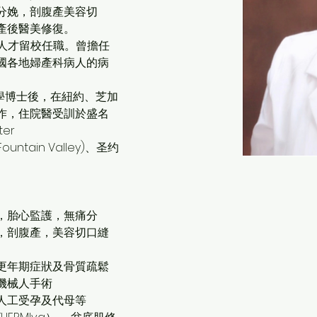
分娩，剖腹產美容切
產後醫美修復。
出⼈才留校任職。曾擔任
國各地婦產科病⼈的病
醫學博⼠後，在紐約、芝加
作，住院醫受訓於盛名
ter
ntain Valley)、圣约
，胎心監護，無痛分
，剖腹產，美容切口縫
更年期症狀及骨質疏鬆
機械人手術
人工受孕及代母等