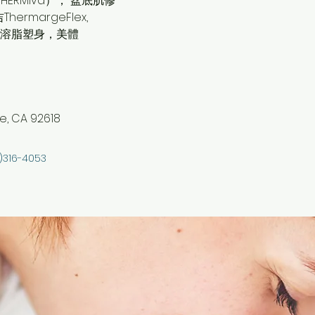
ERMIva）， 盆底肌修
rmargeFlex, 
e），溶脂塑身，美體
e, CA 92618
)316-4053