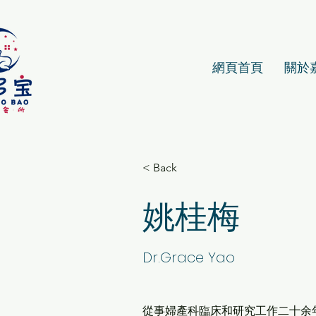
網頁首頁
關於
< Back
姚桂梅
Dr.Grace Yao
從事婦產科臨床和研究⼯作⼆⼗余