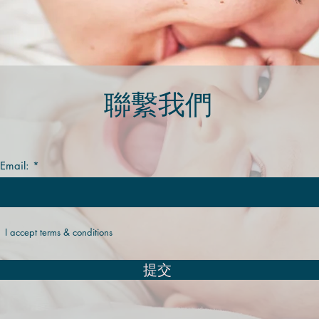
聯繫我們
 Email:
I accept terms & conditions
提交