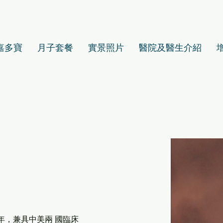
嘉多寶
月子套餐
實景照片
醫院及醫生介紹
年，兼具中美兩 國臨床