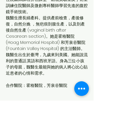
訓練住院醫師及微創專科醫師學習先進的腹腔
鏡手術技術。
魏醫生擅長婦產科。提供產前檢查，產後修
復，自然分娩 ，無疤痕剖腹生產，以及剖產
後自然生產 (vaginal birth after 
Cesarean section)。她是霍格醫院 
(Hoag Memorial Hospital) 和芳泉谷醫院 
(Fountain Valley Hospital) 的主治醫師。
魏醫生出生於臺灣，九歲來到美國。她能說流
利的普通話,英語和西班牙語。身為三位小孩
子的母親，魏醫生最能與她的病人將心比心貼
近患者的心情和需求。
合作醫院：霍格醫院，芳泉谷醫院
949-825-6907